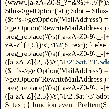
(www\.[a-zA-Z0-9_?=&%;+-.\/]*)/si
$this->getOption('at'); $dot = $this-
($this->getOption('MailAddress') == 
>getOption('RewriteMailAddress') =
preg_replace('/(\s)([a-zA-Z0-9\._-
zA-Z]{2,5})/s','\1
\2
',$_text); } else
preg_replace('/(\s)([a-zA-Z0-9\._-
([a-zA-Z]{2,5})/s','\1
\2'.$at.'\3'.$d
($this->getOption('MailAddress') =
>getOption('RewriteMailAddress') =
preg_replace('/(\s)([a-zA-Z0-9\._-
([a-zA-Z]{2,5})/s','\1\2'.$at.'\3'.$dot
$_text; } function event_PreItem($_