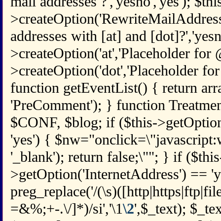
mail addresses ?','yesno','yes'); $thi
>createOption('RewriteMailAddress
addresses with [at] and [dot]?','yesno
>createOption('at','Placeholder for @',
>createOption('dot','Placeholder for .'
function getEventList() { return arr
'PreComment'); } function Treatmen
$CONF, $blog; if ($this->getOpti
'yes') { $nw="onclick=\"javascript
'_blank'); return false;\""; } if ($this
>getOption('InternetAddress') == 'y
preg_replace('/(\s)([http|https|ftp|fi
=&%;+-.\/]*)/si','\1
\2
',$_text); $_te