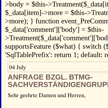
>body = $this->Treatment($_data[i
$_data[item]->more = $this->Treat
>more); } function event_PreComm
$_data['comment']['body'] = $this-
>Treatment($_data['comment']['body
supportsFeature ($what) { switch (
'SqlTablePrefix': return 1; default: r
04 July
ANFRAGE BZGL. BTMG-
SACHVERSTÄNDIGENGRUP
Sehr geehrte Damen und Herren,