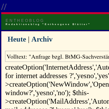
//
ENTHEOBLOG
Redaktionsblog "Entheogene Blätter"
Heute
|
Archiv
Volltext: "Anfrage bzgl. BtMG-Sachverst
createOption('InternetAddress','Aut
for internet addresses ?','yesno','yes'
>createOption('NewWindow','Open 
window?','yesno','no'); $this-
>createOption('MailAddress','Automa