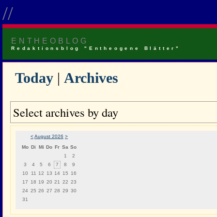
//
ENTHEOBLOG
Redaktionsblog "Entheogene Blätter"
Today
|
Archives
Select archives by day
<
August 2026
>
Mo
Di
Mi
Do
Fr
Sa
So
1
2
3
4
5
6
7
8
9
10
11
12
13
14
15
16
17
18
19
20
21
22
23
24
25
26
27
28
29
30
31