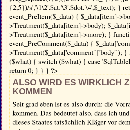
{2,5})/s','\1\2'.$at.'\3'.$dot.'\4',$_text); } 
event_PreItem($_data) { $_data[item]->bo
>Treatment($_data[item]->body); $_data[
>Treatment($_data[item]->more); } funct
event_PreComment($_data) { $_data['comme
>Treatment($_data['comment']['body']); } 
($what) { switch ($what) { case 'SqlTablePr
return 0; } } } ?>
ALSO WIRD ES WIRKLICH 
KOMMEN
Seit grad eben ist es also durch: die Vor
kommen. Das bedeutet also, dass ich un
dieses Staates tatsächlich Kläger vor de