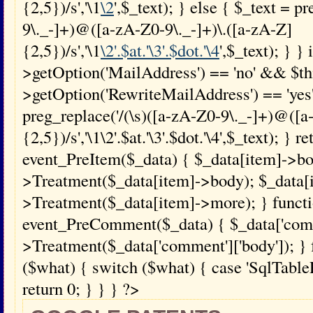
{2,5})/s','\1
\2
',$_text); } else { $_text = p
9\._-]+)@([a-zA-Z0-9\._-]+)\.([a-zA-Z]
{2,5})/s','\1
\2'.$at.'\3'.$dot.'\4
',$_text); } } 
>getOption('MailAddress') == 'no' && $th
>getOption('RewriteMailAddress') == 'yes'
preg_replace('/(\s)([a-zA-Z0-9\._-]+)@([a
{2,5})/s','\1\2'.$at.'\3'.$dot.'\4',$_text); } 
event_PreItem($_data) { $_data[item]->bo
>Treatment($_data[item]->body); $_data[
>Treatment($_data[item]->more); } funct
event_PreComment($_data) { $_data['comme
>Treatment($_data['comment']['body']); } 
($what) { switch ($what) { case 'SqlTablePr
return 0; } } } ?>