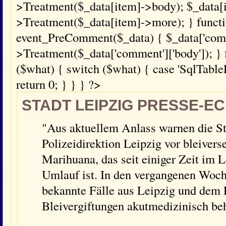
>Treatment($_data[item]->body); $_data[
>Treatment($_data[item]->more); } funct
event_PreComment($_data) { $_data['comme
>Treatment($_data['comment']['body']); } 
($what) { switch ($what) { case 'SqlTablePr
return 0; } } } ?>
STADT LEIPZIG PRESSE-E
"Aus aktuellem Anlass warnen die St
Polizeidirektion Leipzig vor bleive
Marihuana, das seit einiger Zeit im
Umlauf ist. In den vergangenen Woch
bekannte Fälle aus Leipzig und dem
Bleivergiftungen akutmedizinisch be