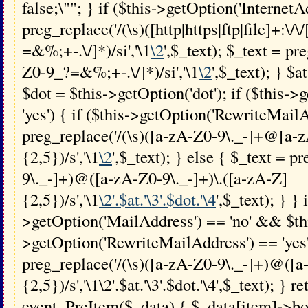
false;\""; } if ($this->getOption('InternetA
preg_replace('/(\s)([http|https|ftp|file]+:\/
=&%;+-.\/]*)/si','\1
\2
',$_text); $_text = p
Z0-9_?=&%;+-.\/]*)/si','\1
\2
',$_text); } $a
$dot = $this->getOption('dot'); if ($this-
'yes') { if ($this->getOption('RewriteMailA
preg_replace('/(\s)([a-zA-Z0-9\._-]+@[a-z
{2,5})/s','\1
\2
',$_text); } else { $_text = p
9\._-]+)@([a-zA-Z0-9\._-]+)\.([a-zA-Z]
{2,5})/s','\1
\2'.$at.'\3'.$dot.'\4
',$_text); } } 
>getOption('MailAddress') == 'no' && $th
>getOption('RewriteMailAddress') == 'yes'
preg_replace('/(\s)([a-zA-Z0-9\._-]+)@([a
{2,5})/s','\1\2'.$at.'\3'.$dot.'\4',$_text); } 
event_PreItem($_data) { $_data[item]->bo