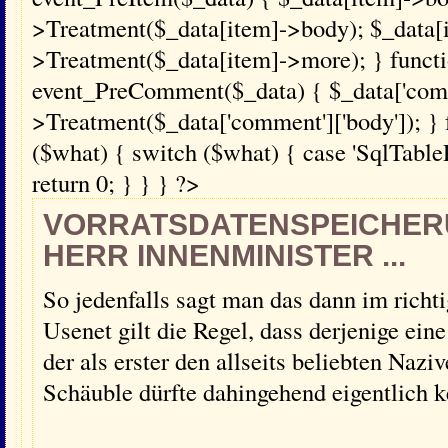
>Treatment($_data[item]->body); $_data[
>Treatment($_data[item]->more); } funct
event_PreComment($_data) { $_data['comme
>Treatment($_data['comment']['body']); } 
($what) { switch ($what) { case 'SqlTablePr
return 0; } } } ?>
VORRATSDATENSPEICHER
HERR INNENMINISTER ...
So jedenfalls sagt man das dann im richt
Usenet gilt die Regel, dass derjenige ein
der als erster den allseits beliebten Naz
Schäuble dürfte dahingehend eigentlich 