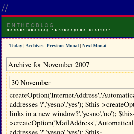
//
ENTHEOBLOG
Redaktionsblog "Entheogene Blätter"
Today
|
Archives
|
Previous Monat
|
Next Monat
Archive for November 2007
30 November
createOption('InternetAddress','Automatical
addresses ?','yesno','yes'); $this->creat
links in a new window?','yesno','no'); $this
>createOption('MailAddress','Automaticall
addresses ?','yesno','yes'); $this-