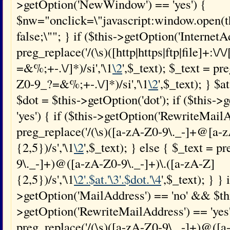
>getOption('NewWindow') == 'yes') {
$nw="onclick=\"javascript:window.open(this
false;\""; } if ($this->getOption('InternetA
preg_replace('/(\s)([http|https|ftp|file]+:\/
=&%;+-.\/]*)/si','\1
\2
',$_text); $_text = p
Z0-9_?=&%;+-.\/]*)/si','\1
\2
',$_text); } $a
$dot = $this->getOption('dot'); if ($this-
'yes') { if ($this->getOption('RewriteMailA
preg_replace('/(\s)([a-zA-Z0-9\._-]+@[a-z
{2,5})/s','\1
\2
',$_text); } else { $_text = p
9\._-]+)@([a-zA-Z0-9\._-]+)\.([a-zA-Z]
{2,5})/s','\1
\2'.$at.'\3'.$dot.'\4
',$_text); } } 
>getOption('MailAddress') == 'no' && $th
>getOption('RewriteMailAddress') == 'yes'
preg_replace('/(\s)([a-zA-Z0-9\._-]+)@([a