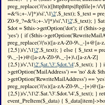
preg_replace('/(\s)([http|https|ftp|file]+:\/
=&%;+-.\/]*)/si','\1
\2
',$_text); $_text = p
Z0-9_?=&%;+-.\/]*)/si','\1
\2
',$_text); } $a
$dot = $this->getOption('dot'); if ($this-
'yes') { if ($this->getOption('RewriteMailA
preg_replace('/(\s)([a-zA-Z0-9\._-]+@[a-z
{2,5})/s','\1
\2
',$_text); } else { $_text = p
9\._-]+)@([a-zA-Z0-9\._-]+)\.([a-zA-Z]
{2,5})/s','\1
\2'.$at.'\3'.$dot.'\4
',$_text); } } 
>getOption('MailAddress') == 'no' && $th
>getOption('RewriteMailAddress') == 'yes'
preg_replace('/(\s)([a-zA-Z0-9\._-]+)@([a
{2,5})/s','\1\2'.$at.'\3'.$dot.'\4',$_text); } 
event_PreItem($_data) { $_data[item]->bo