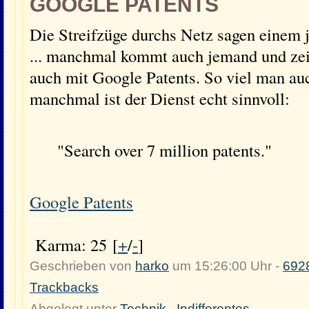
GOOGLE PATENTS
Die Streifzüge durchs Netz sagen einem 
... manchmal kommt auch jemand und zei
auch mit Google Patents. So viel man au
manchmal ist der Dienst echt sinnvoll:
"Search over 7 million patents."
Google Patents
Karma: 25 [
+
/
-
]
Geschrieben von
harko
um 15:26:00 Uhr -
692
Trackbacks
Abgelegt unter
Technik
,
Indifferentes