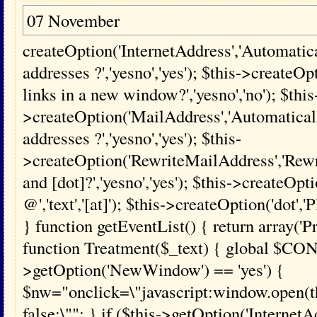
07 November
createOption('InternetAddress','Automatical
addresses ?','yesno','yes'); $this->creat
links in a new window?','yesno','no'); $this
>createOption('MailAddress','Automaticall
addresses ?','yesno','yes'); $this-
>createOption('RewriteMailAddress','Rewri
and [dot]?','yesno','yes'); $this->createOpti
@','text','[at]'); $this->createOption('dot','Pl
} function getEventList() { return array('
function Treatment($_text) { global $CONF
>getOption('NewWindow') == 'yes') {
$nw="onclick=\"javascript:window.open(this
false;\""; } if ($this->getOption('InternetA