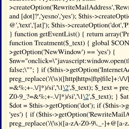
>createOption('RewriteMailAddress','Rewri
and [dot]?','yesno','yes'); $this->createOpti
@','text','[at]'); $this->createOption('dot','Pl
} function getEventList() { return array('
function Treatment($_text) { global $CONF
>getOption('NewWindow') == 'yes') {
$nw="onclick=\"javascript:window.open(this
false;\""; } if ($this->getOption('InternetA
preg_replace('/(\s)([http|https|ftp|file]+:\/
=&%;+-.\/]*)/si','\1
\2
',$_text); $_text = p
Z0-9_?=&%;+-.\/]*)/si','\1
\2
',$_text); } $a
$dot = $this->getOption('dot'); if ($this-
'yes') { if ($this->getOption('RewriteMailA
preg_replace('/(\s)([a-zA-Z0-9\._-]+@[a-z