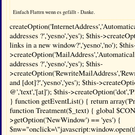
Einfach Flattrn wenn es gefällt - Danke.
createOption('InternetAddress','Automatical
addresses ?','yesno','yes'); $this->creat
links in a new window?','yesno','no'); $this
>createOption('MailAddress','Automaticall
addresses ?','yesno','yes'); $this-
>createOption('RewriteMailAddress','Rewri
and [dot]?','yesno','yes'); $this->createOpti
@','text','[at]'); $this->createOption('dot','Pl
} function getEventList() { return array('
function Treatment($_text) { global $CONF
>getOption('NewWindow') == 'yes') {
$nw="onclick=\"javascript:window.open(this