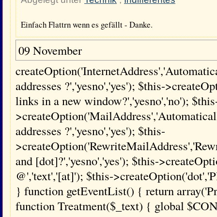
Einfach Flattrn wenn es gefällt - Danke.
09 November
createOption('InternetAddress','Automatical
addresses ?','yesno','yes'); $this->creat
links in a new window?','yesno','no'); $this
>createOption('MailAddress','Automaticall
addresses ?','yesno','yes'); $this-
>createOption('RewriteMailAddress','Rewri
and [dot]?','yesno','yes'); $this->createOpti
@','text','[at]'); $this->createOption('dot','Pl
} function getEventList() { return array('
function Treatment($_text) { global $CONF