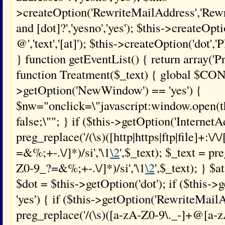
>createOption('RewriteMailAddress','Rewri
and [dot]?','yesno','yes'); $this->createOpti
@','text','[at]'); $this->createOption('dot','Pl
} function getEventList() { return array('
function Treatment($_text) { global $CONF
>getOption('NewWindow') == 'yes') {
$nw="onclick=\"javascript:window.open(this
false;\""; } if ($this->getOption('InternetA
preg_replace('/(\s)([http|https|ftp|file]+:\/
=&%;+-.\/]*)/si','\1
\2
',$_text); $_text = p
Z0-9_?=&%;+-.\/]*)/si','\1
\2
',$_text); } $a
$dot = $this->getOption('dot'); if ($this-
'yes') { if ($this->getOption('RewriteMailA
preg_replace('/(\s)([a-zA-Z0-9\._-]+@[a-z