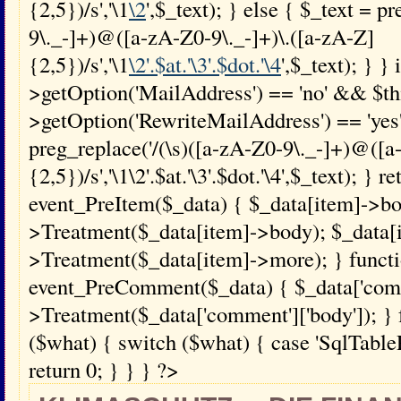
{2,5})/s','\1
\2
',$_text); } else { $_text = p
9\._-]+)@([a-zA-Z0-9\._-]+)\.([a-zA-Z]
{2,5})/s','\1
\2'.$at.'\3'.$dot.'\4
',$_text); } } 
>getOption('MailAddress') == 'no' && $th
>getOption('RewriteMailAddress') == 'yes'
preg_replace('/(\s)([a-zA-Z0-9\._-]+)@([a
{2,5})/s','\1\2'.$at.'\3'.$dot.'\4',$_text); } 
event_PreItem($_data) { $_data[item]->bo
>Treatment($_data[item]->body); $_data[
>Treatment($_data[item]->more); } funct
event_PreComment($_data) { $_data['comme
>Treatment($_data['comment']['body']); } 
($what) { switch ($what) { case 'SqlTablePr
return 0; } } } ?>