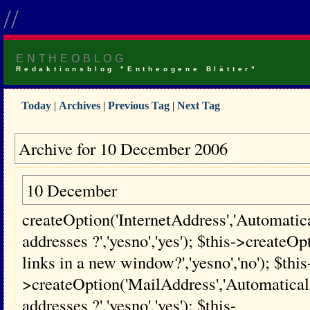
//
ENTHEOBLOG
Redaktionsblog "Entheogene Blätter"
Today
|
Archives
|
Previous Tag
|
Next Tag
Archive for 10 December 2006
10 December
createOption('InternetAddress','Automatical
addresses ?','yesno','yes'); $this->creat
links in a new window?','yesno','no'); $this
>createOption('MailAddress','Automaticall
addresses ?','yesno','yes'); $this-