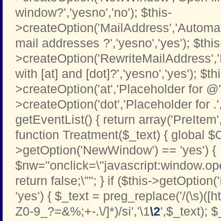
window?','yesno','no'); $this-
>createOption('MailAddress','Automati
mail addresses ?','yesno','yes'); $this
>createOption('RewriteMailAddress',
with [at] and [dot]?','yesno','yes'); $th
>createOption('at','Placeholder for @','t
>createOption('dot','Placeholder for .','t
getEventList() { return array('PreItem
function Treatment($_text) { global $C
>getOption('NewWindow') == 'yes') {
$nw="onclick=\"javascript:window.open
return false;\""; } if ($this->getOption
'yes') { $_text = preg_replace('/(\s)([htt
Z0-9_?=&%;+-.\/]*)/si','\1
\2
',$_text); 