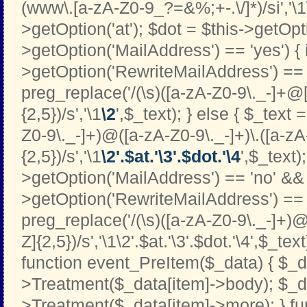
(www\.[a-zA-Z0-9_?=&%;+-.\/]*)/si','\1
>getOption('at'); $dot = $this->getOptio
>getOption('MailAddress') == 'yes') { i
>getOption('RewriteMailAddress') == '
preg_replace('/(\s)([a-zA-Z0-9\._-]+@[
{2,5})/s','\1
\2
',$_text); } else { $_text 
Z0-9\._-]+)@([a-zA-Z0-9\._-]+)\.([a-zA
{2,5})/s','\1
\2'.$at.'\3'.$dot.'\4
',$_text);
>getOption('MailAddress') == 'no' && 
>getOption('RewriteMailAddress') == '
preg_replace('/(\s)([a-zA-Z0-9\._-]+)@
Z]{2,5})/s','\1\2'.$at.'\3'.$dot.'\4',$_text
function event_PreItem($_data) { $_d
>Treatment($_data[item]->body); $_d
>Treatment($_data[item]->more); } fu