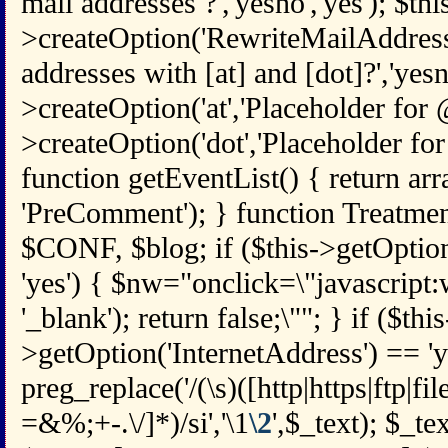
mail addresses ?','yesno','yes'); $thi
>createOption('RewriteMailAddress
addresses with [at] and [dot]?','yesno
>createOption('at','Placeholder for @',
>createOption('dot','Placeholder for .'
function getEventList() { return arr
'PreComment'); } function Treatmen
$CONF, $blog; if ($this->getOpti
'yes') { $nw="onclick=\"javascript
'_blank'); return false;\""; } if ($this
>getOption('InternetAddress') == 'y
preg_replace('/(\s)([http|https|ftp|fi
=&%;+-.\/]*)/si','\1
\2
',$_text); $_te