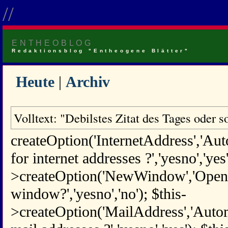
//
ENTHEOBLOG
Redaktionsblog "Entheogene Blätter"
Heute
|
Archiv
Volltext: "Debilstes Zitat des Tages oder s
createOption('InternetAddress','Aut
for internet addresses ?','yesno','yes'
>createOption('NewWindow','Open 
window?','yesno','no'); $this-
>createOption('MailAddress','Automa