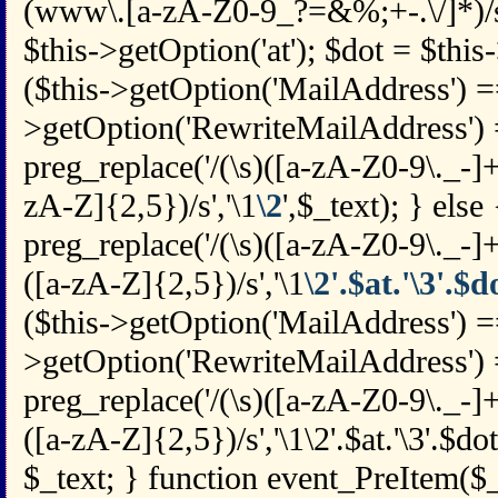
(www\.[a-zA-Z0-9_?=&%;+-.\/]*)/si
$this->getOption('at'); $dot = $this-
($this->getOption('MailAddress') == 
>getOption('RewriteMailAddress') =
preg_replace('/(\s)([a-zA-Z0-9\._-
zA-Z]{2,5})/s','\1
\2
',$_text); } else
preg_replace('/(\s)([a-zA-Z0-9\._-
([a-zA-Z]{2,5})/s','\1
\2'.$at.'\3'.$d
($this->getOption('MailAddress') =
>getOption('RewriteMailAddress') =
preg_replace('/(\s)([a-zA-Z0-9\._-
([a-zA-Z]{2,5})/s','\1\2'.$at.'\3'.$dot
$_text; } function event_PreItem($_