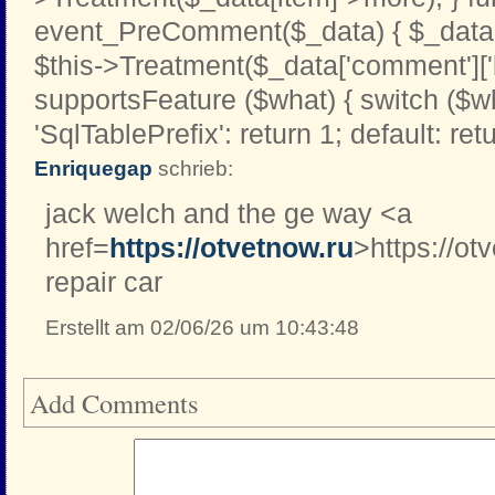
event_PreComment($_data) { $_data[
$this->Treatment($_data['comment']['b
supportsFeature ($what) { switch ($w
'SqlTablePrefix': return 1; default: retu
Enriquegap
schrieb:
jack welch and the ge way <a
href=
https://otvetnow.ru
>https://ot
repair car
Erstellt am 02/06/26 um 10:43:48
Add Comments