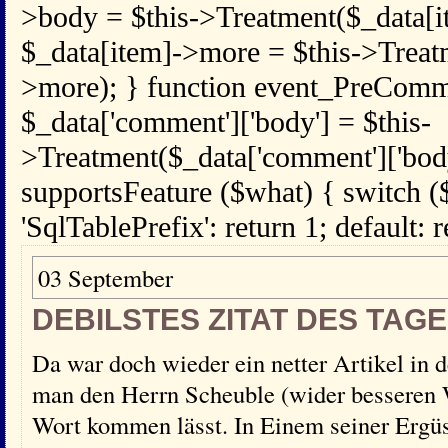
>body = $this->Treatment($_data[i
$_data[item]->more = $this->Treat
>more); } function event_PreComm
$_data['comment']['body'] = $this-
>Treatment($_data['comment']['body
supportsFeature ($what) { switch (
'SqlTablePrefix': return 1; default: r
03 September
DEBILSTES ZITAT DES TAG
Da war doch wieder ein netter Artikel in d
man den Herrn Scheuble (wider besseren 
Wort kommen lässt. In Einem seiner Ergüs