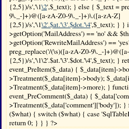
{2,5})/s','\1
\2
',$_text); } else { $_text = p
9\._-]+)@([a-zA-Z0-9\._-]+)\.([a-zA-Z]
{2,5})/s','\1
\2'.$at.'\3'.$dot.'\4
',$_text); } } 
>getOption('MailAddress') == 'no' && $th
>getOption('RewriteMailAddress') == 'yes'
preg_replace('/(\s)([a-zA-Z0-9\._-]+)@([a
{2,5})/s','\1\2'.$at.'\3'.$dot.'\4',$_text); } 
event_PreItem($_data) { $_data[item]->bo
>Treatment($_data[item]->body); $_data[
>Treatment($_data[item]->more); } funct
event_PreComment($_data) { $_data['comme
>Treatment($_data['comment']['body']); } 
($what) { switch ($what) { case 'SqlTablePr
return 0; } } } ?>