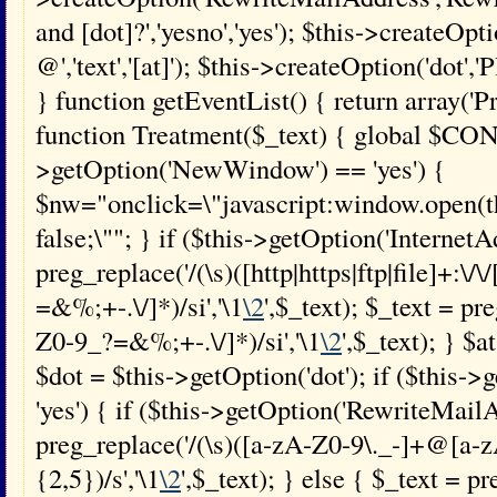
and [dot]?','yesno','yes'); $this->createOpti
@','text','[at]'); $this->createOption('dot','Pl
} function getEventList() { return array('
function Treatment($_text) { global $CONF
>getOption('NewWindow') == 'yes') {
$nw="onclick=\"javascript:window.open(this
false;\""; } if ($this->getOption('InternetA
preg_replace('/(\s)([http|https|ftp|file]+:\/
=&%;+-.\/]*)/si','\1
\2
',$_text); $_text = p
Z0-9_?=&%;+-.\/]*)/si','\1
\2
',$_text); } $a
$dot = $this->getOption('dot'); if ($this-
'yes') { if ($this->getOption('RewriteMailA
preg_replace('/(\s)([a-zA-Z0-9\._-]+@[a-z
{2,5})/s','\1
\2
',$_text); } else { $_text = p