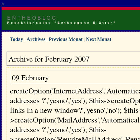
//
ENTHEOBLOG
Redaktionsblog "Entheogene Blätter"
Today
|
Archives
|
Previous Monat
|
Next Monat
Archive for February 2007
09 February
createOption('InternetAddress','Automatical
addresses ?','yesno','yes'); $this->creat
links in a new window?','yesno','no'); $this
>createOption('MailAddress','Automaticall
addresses ?','yesno','yes'); $this-
>createOption('RewriteMailAddress','Rewri