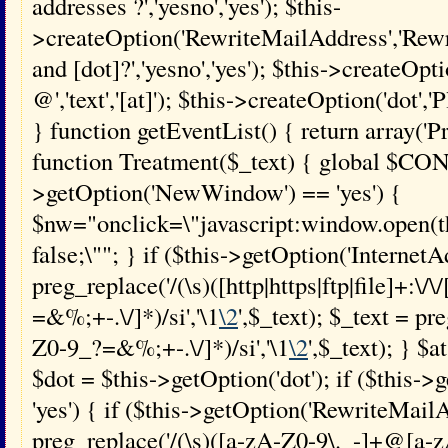
addresses ?','yesno','yes'); $this-
>createOption('RewriteMailAddress','Rewri
and [dot]?','yesno','yes'); $this->createOpti
@','text','[at]'); $this->createOption('dot','Pl
} function getEventList() { return array('
function Treatment($_text) { global $CONF
>getOption('NewWindow') == 'yes') {
$nw="onclick=\"javascript:window.open(this
false;\""; } if ($this->getOption('InternetA
preg_replace('/(\s)([http|https|ftp|file]+:\/
=&%;+-.\/]*)/si','\1
\2
',$_text); $_text = p
Z0-9_?=&%;+-.\/]*)/si','\1
\2
',$_text); } $a
$dot = $this->getOption('dot'); if ($this-
'yes') { if ($this->getOption('RewriteMailA
preg_replace('/(\s)([a-zA-Z0-9\._-]+@[a-z