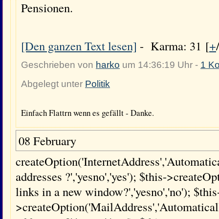
Pensionen.
[Den ganzen Text lesen]
- Karma: 31 [
+
Geschrieben von
harko
um 14:36:19 Uhr -
1 K
Abgelegt unter
Politik
Einfach Flattrn wenn es gefällt - Danke.
08 February
createOption('InternetAddress','Automatical
addresses ?','yesno','yes'); $this->creat
links in a new window?','yesno','no'); $this
>createOption('MailAddress','Automaticall