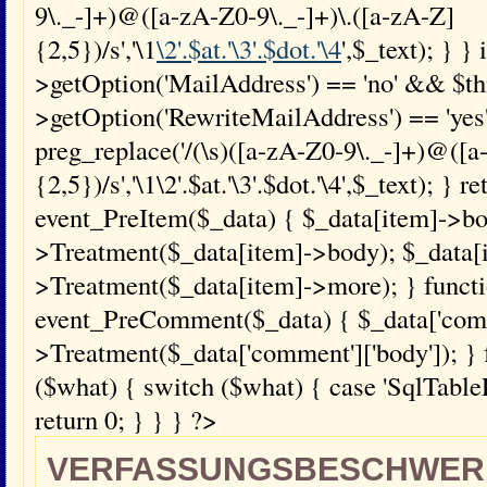
9\._-]+)@([a-zA-Z0-9\._-]+)\.([a-zA-Z]
{2,5})/s','\1
\2'.$at.'\3'.$dot.'\4
',$_text); } } 
>getOption('MailAddress') == 'no' && $th
>getOption('RewriteMailAddress') == 'yes'
preg_replace('/(\s)([a-zA-Z0-9\._-]+)@([a
{2,5})/s','\1\2'.$at.'\3'.$dot.'\4',$_text); } 
event_PreItem($_data) { $_data[item]->bo
>Treatment($_data[item]->body); $_data[
>Treatment($_data[item]->more); } funct
event_PreComment($_data) { $_data['comme
>Treatment($_data['comment']['body']); } 
($what) { switch ($what) { case 'SqlTablePr
return 0; } } } ?>
VERFASSUNGSBESCHWER