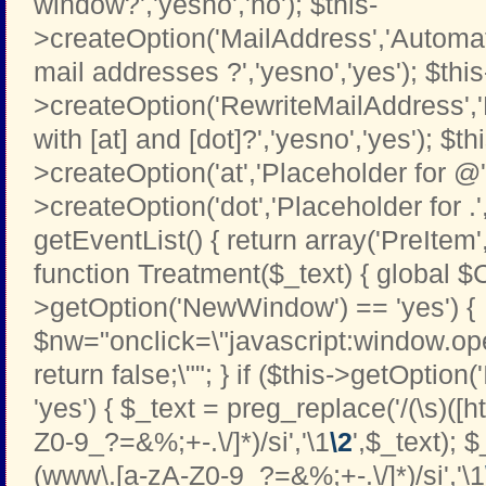
window?','yesno','no'); $this-
>createOption('MailAddress','Automati
mail addresses ?','yesno','yes'); $this
>createOption('RewriteMailAddress',
with [at] and [dot]?','yesno','yes'); $th
>createOption('at','Placeholder for @','t
>createOption('dot','Placeholder for .','t
getEventList() { return array('PreItem
function Treatment($_text) { global $C
>getOption('NewWindow') == 'yes') {
$nw="onclick=\"javascript:window.open
return false;\""; } if ($this->getOption
'yes') { $_text = preg_replace('/(\s)([htt
Z0-9_?=&%;+-.\/]*)/si','\1
\2
',$_text); 
(www\.[a-zA-Z0-9_?=&%;+-.\/]*)/si','\1