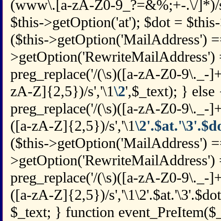
(www\.[a-zA-Z0-9_?=&%;+-.\/]*)/si
$this->getOption('at'); $dot = $this-
($this->getOption('MailAddress') == 
>getOption('RewriteMailAddress') =
preg_replace('/(\s)([a-zA-Z0-9\._-
zA-Z]{2,5})/s','\1
\2
',$_text); } else
preg_replace('/(\s)([a-zA-Z0-9\._-
([a-zA-Z]{2,5})/s','\1
\2'.$at.'\3'.$d
($this->getOption('MailAddress') =
>getOption('RewriteMailAddress') =
preg_replace('/(\s)([a-zA-Z0-9\._-
([a-zA-Z]{2,5})/s','\1\2'.$at.'\3'.$dot
$_text; } function event_PreItem($_