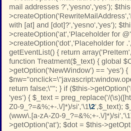
mail addresses ?','yesno','yes'); $this
>createOption('RewriteMailAddress',
with [at] and [dot]?','yesno','yes'); $th
>createOption('at','Placeholder for @','t
>createOption('dot','Placeholder for .','t
getEventList() { return array('PreItem
function Treatment($_text) { global $C
>getOption('NewWindow') == 'yes') {
$nw="onclick=\"javascript:window.open
return false;\""; } if ($this->getOption
'yes') { $_text = preg_replace('/(\s)([htt
Z0-9_?=&%;+-.\/]*)/si','\1
\2
',$_text); 
(www\.[a-zA-Z0-9_?=&%;+-.\/]*)/si','\1
>getOption('at'); $dot = $this->getOptio