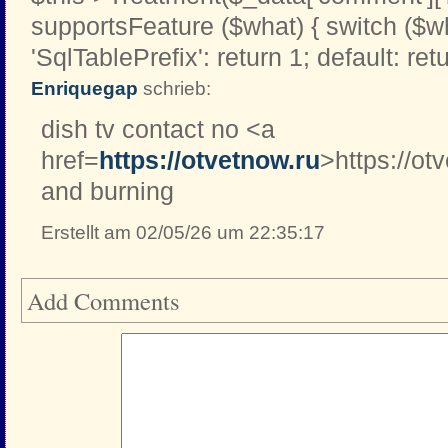
supportsFeature ($what) { switch ($w
'SqlTablePrefix': return 1; default: retu
Enriquegap
schrieb:
dish tv contact no <a
href=
https://otvetnow.ru
>https://ot
and burning
Erstellt am 02/05/26 um 22:35:17
Add Comments