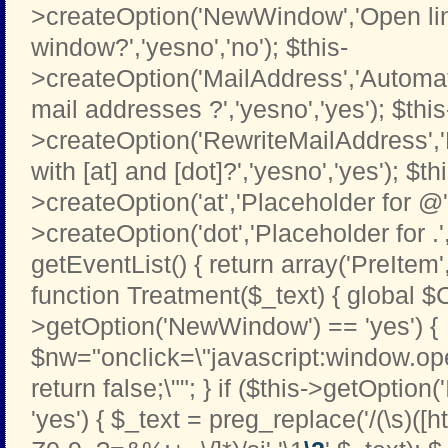
>createOption('NewWindow','Open li
window?','yesno','no'); $this-
>createOption('MailAddress','Automati
mail addresses ?','yesno','yes'); $this
>createOption('RewriteMailAddress',
with [at] and [dot]?','yesno','yes'); $th
>createOption('at','Placeholder for @','t
>createOption('dot','Placeholder for .','t
getEventList() { return array('PreItem
function Treatment($_text) { global $C
>getOption('NewWindow') == 'yes') {
$nw="onclick=\"javascript:window.open
return false;\""; } if ($this->getOption
'yes') { $_text = preg_replace('/(\s)([htt