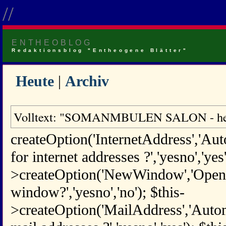
//
ENTHEOBLOG
Redaktionsblog "Entheogene Blätter"
Heute
|
Archiv
Volltext: "SOMANMBULEN SALON - heute
createOption('InternetAddress','Aut
for internet addresses ?','yesno','yes'
>createOption('NewWindow','Open 
window?','yesno','no'); $this-
>createOption('MailAddress','Automa