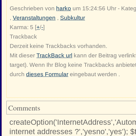
Geschrieben von
harko
um 15:24:56 Uhr - Kateg
,
Veranstaltungen
,
Subkultur
Karma: 5 [
+
/
-
]
Trackback
Derzeit keine Trackbacks vorhanden.
Mit dieser
TrackBack url
kann der Beitrag verlinkt
target). Wenn Ihr Blog keine Trackbacks anbiete
durch
dieses Formular
eingebaut werden .
Comments
createOption('InternetAddress','Automa
internet addresses ?','yesno','yes'); $