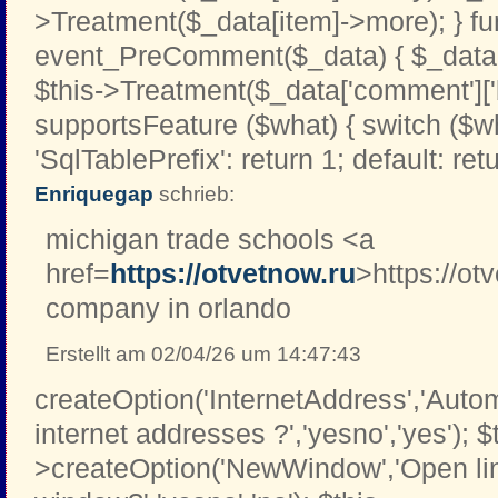
>Treatment($_data[item]->more); } fu
event_PreComment($_data) { $_data[
$this->Treatment($_data['comment']['b
supportsFeature ($what) { switch ($w
'SqlTablePrefix': return 1; default: retu
Enriquegap
schrieb:
michigan trade schools <a
href=
https://otvetnow.ru
>https://ot
company in orlando
Erstellt am 02/04/26 um 14:47:43
createOption('InternetAddress','Automa
internet addresses ?','yesno','yes'); $
>createOption('NewWindow','Open li