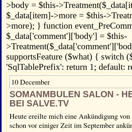
>body = $this->Treatment($_data[i
$_data[item]->more = $this->Treat
>more); } function event_PreComm
$_data['comment']['body'] = $this-
>Treatment($_data['comment']['body
supportsFeature ($what) { switch (
'SqlTablePrefix': return 1; default: r
10 December
SOMANMBULEN SALON - H
BEI SALVE.TV
Heute ereilte mich eine Ankündigung von
schon vor einiger Zeit im September ankü