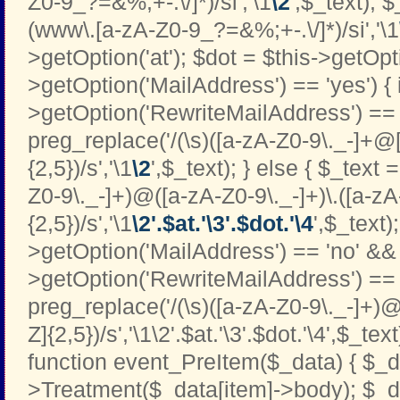
Z0-9_?=&%;+-.\/]*)/si','\1
\2
',$_text); 
(www\.[a-zA-Z0-9_?=&%;+-.\/]*)/si','\1
>getOption('at'); $dot = $this->getOptio
>getOption('MailAddress') == 'yes') { i
>getOption('RewriteMailAddress') == '
preg_replace('/(\s)([a-zA-Z0-9\._-]+@[
{2,5})/s','\1
\2
',$_text); } else { $_text 
Z0-9\._-]+)@([a-zA-Z0-9\._-]+)\.([a-zA
{2,5})/s','\1
\2'.$at.'\3'.$dot.'\4
',$_text);
>getOption('MailAddress') == 'no' && 
>getOption('RewriteMailAddress') == '
preg_replace('/(\s)([a-zA-Z0-9\._-]+)@
Z]{2,5})/s','\1\2'.$at.'\3'.$dot.'\4',$_text
function event_PreItem($_data) { $_d
>Treatment($_data[item]->body); $_d