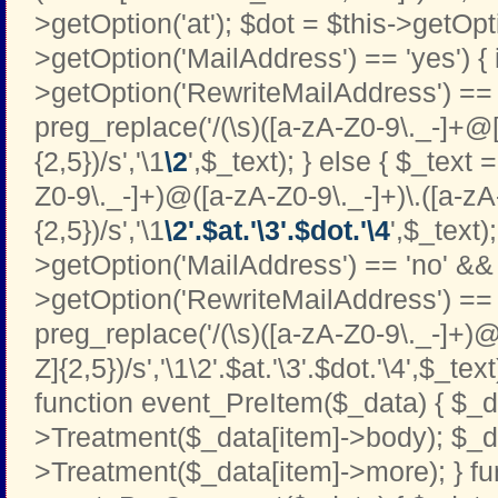
>getOption('at'); $dot = $this->getOptio
>getOption('MailAddress') == 'yes') { i
>getOption('RewriteMailAddress') == '
preg_replace('/(\s)([a-zA-Z0-9\._-]+@[
{2,5})/s','\1
\2
',$_text); } else { $_text 
Z0-9\._-]+)@([a-zA-Z0-9\._-]+)\.([a-zA
{2,5})/s','\1
\2'.$at.'\3'.$dot.'\4
',$_text);
>getOption('MailAddress') == 'no' && 
>getOption('RewriteMailAddress') == '
preg_replace('/(\s)([a-zA-Z0-9\._-]+)@
Z]{2,5})/s','\1\2'.$at.'\3'.$dot.'\4',$_text
function event_PreItem($_data) { $_d
>Treatment($_data[item]->body); $_d
>Treatment($_data[item]->more); } fu