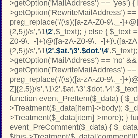
>getOption('MailAddress') == 'yes') { i
>getOption('RewriteMailAddress') == '
preg_replace('/(\s)([a-zA-Z0-9\._-]+@[
{2,5})/s','\1
\2
',$_text); } else { $_text 
Z0-9\._-]+)@([a-zA-Z0-9\._-]+)\.([a-zA
{2,5})/s','\1
\2'.$at.'\3'.$dot.'\4
',$_text);
>getOption('MailAddress') == 'no' && 
>getOption('RewriteMailAddress') == '
preg_replace('/(\s)([a-zA-Z0-9\._-]+)@
Z]{2,5})/s','\1\2'.$at.'\3'.$dot.'\4',$_text
function event_PreItem($_data) { $_d
>Treatment($_data[item]->body); $_d
>Treatment($_data[item]->more); } fu
event_PreComment($_data) { $_data[
$this->Treatment($_data['comment']['b