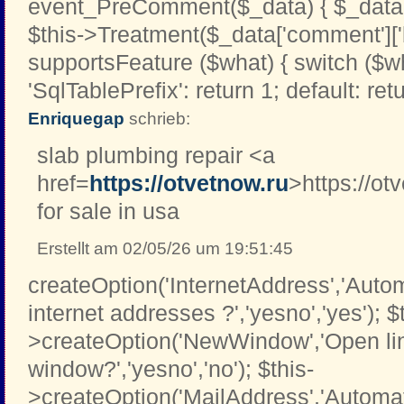
event_PreComment($_data) { $_data[
$this->Treatment($_data['comment']['b
supportsFeature ($what) { switch ($w
'SqlTablePrefix': return 1; default: retu
Enriquegap
schrieb:
slab plumbing repair <a
href=
https://otvetnow.ru
>https://ot
for sale in usa
Erstellt am 02/05/26 um 19:51:45
createOption('InternetAddress','Automa
internet addresses ?','yesno','yes'); $
>createOption('NewWindow','Open li
window?','yesno','no'); $this-
>createOption('MailAddress','Automati