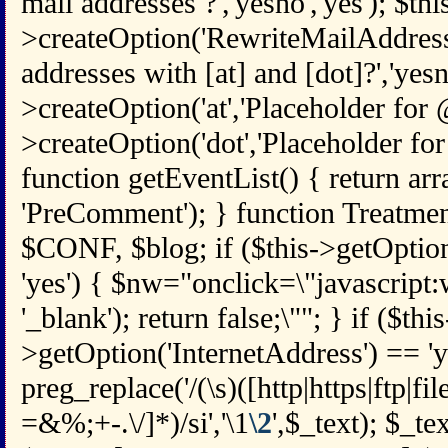
mail addresses ?','yesno','yes'); $thi
>createOption('RewriteMailAddress
addresses with [at] and [dot]?','yesno
>createOption('at','Placeholder for @',
>createOption('dot','Placeholder for .'
function getEventList() { return arr
'PreComment'); } function Treatmen
$CONF, $blog; if ($this->getOpti
'yes') { $nw="onclick=\"javascript
'_blank'); return false;\""; } if ($this
>getOption('InternetAddress') == 'y
preg_replace('/(\s)([http|https|ftp|fi
=&%;+-.\/]*)/si','\1
\2
',$_text); $_te