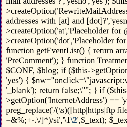
mail addresses ?','yesno','yes'); $thi
>createOption('RewriteMailAddress
addresses with [at] and [dot]?','yesno
>createOption('at','Placeholder for @',
>createOption('dot','Placeholder for .'
function getEventList() { return arr
'PreComment'); } function Treatmen
$CONF, $blog; if ($this->getOpti
'yes') { $nw="onclick=\"javascript
'_blank'); return false;\""; } if ($this
>getOption('InternetAddress') == 'y
preg_replace('/(\s)([http|https|ftp|fi
=&%;+-.\/]*)/si','\1
\2
',$_text); $_te