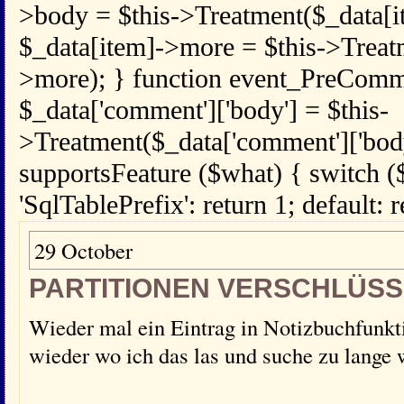
>body = $this->Treatment($_data[i
$_data[item]->more = $this->Treat
>more); } function event_PreComm
$_data['comment']['body'] = $this-
>Treatment($_data['comment']['body
supportsFeature ($what) { switch (
'SqlTablePrefix': return 1; default: r
29 October
PARTITIONEN VERSCHLÜS
Wieder mal ein Eintrag in Notizbuchfunkti
wieder wo ich das las und suche zu lange 