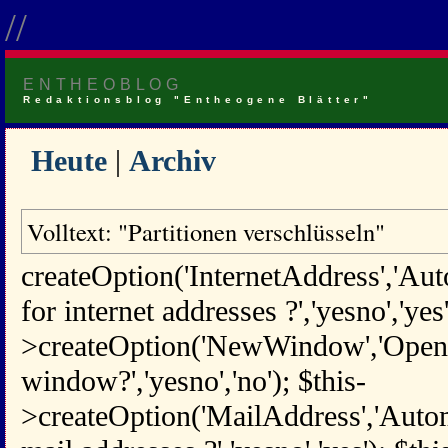
//
ENTHEOBLOG
Redaktionsblog "Entheogene Blätter"
Heute
|
Archiv
Volltext: "Partitionen verschlüsseln"
createOption('InternetAddress','Aut
for internet addresses ?','yesno','yes'
>createOption('NewWindow','Open 
window?','yesno','no'); $this-
>createOption('MailAddress','Automa