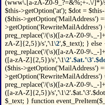
(www\.[a-zA-Z0-9_?=&%;+-.\/]*)/si
$this->getOption('at'); $dot = $this-
($this->getOption('MailAddress') == 
>getOption('RewriteMailAddress') =
preg_replace('/(\s)([a-zA-Z0-9\._-
zA-Z]{2,5})/s','\1
\2
',$_text); } else
preg_replace('/(\s)([a-zA-Z0-9\._-
([a-zA-Z]{2,5})/s','\1
\2'.$at.'\3'.$d
($this->getOption('MailAddress') =
>getOption('RewriteMailAddress') =
preg_replace('/(\s)([a-zA-Z0-9\._-
([a-zA-Z]{2,5})/s','\1\2'.$at.'\3'.$dot
$_text; } function event_PreItem($_