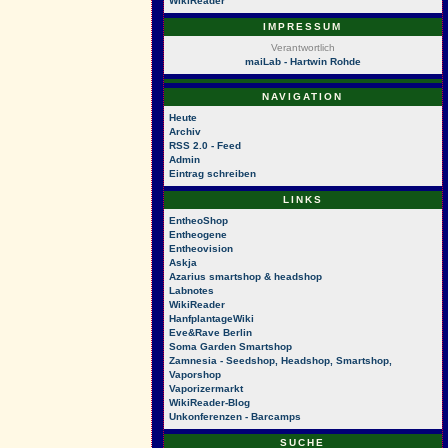
WikiReader
IMPRESSUM
Verantwortlich
maiLab - Hartwin Rohde
NAVIGATION
Heute
Archiv
RSS 2.0 - Feed
Admin
Eintrag schreiben
LINKS
EntheoShop
Entheogene
Entheovision
Askja
Azarius smartshop & headshop
Labnotes
WikiReader
HanfplantageWiki
Eve&Rave Berlin
Soma Garden Smartshop
Zamnesia - Seedshop, Headshop, Smartshop,
Vaporshop
Vaporizermarkt
WikiReader-Blog
Unkonferenzen - Barcamps
SUCHE