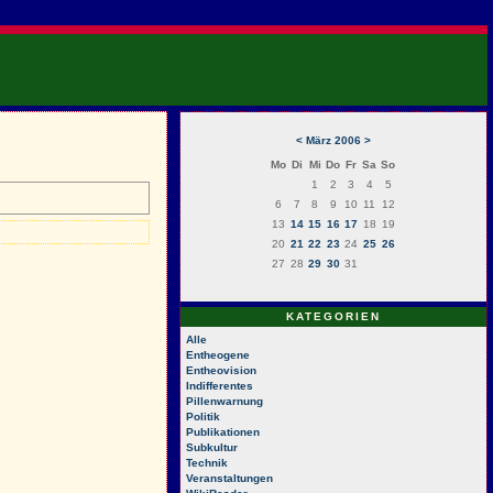
<
März 2006
>
Mo
Di
Mi
Do
Fr
Sa
So
1
2
3
4
5
6
7
8
9
10
11
12
13
14
15
16
17
18
19
20
21
22
23
24
25
26
27
28
29
30
31
KATEGORIEN
Alle
Entheogene
Entheovision
Indifferentes
Pillenwarnung
Politik
Publikationen
Subkultur
Technik
Veranstaltungen