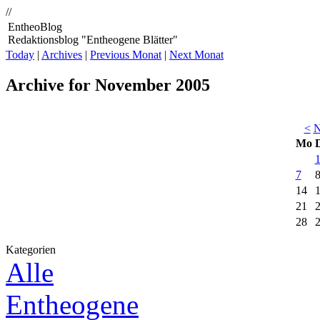
//
EntheoBlog
Redaktionsblog "Entheogene Blätter"
Today
|
Archives
|
Previous Monat
|
Next Monat
Archive for November 2005
<
N
Mo
7
14
21
28
Kategorien
Alle
Entheogene