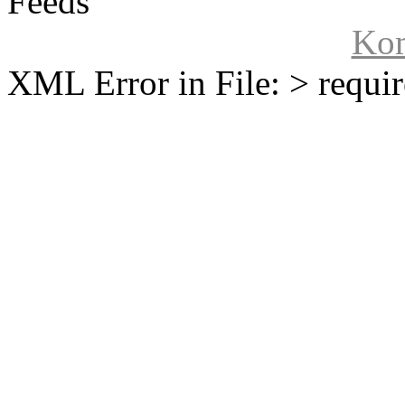
Feeds
Ko
XML Error in File: > require