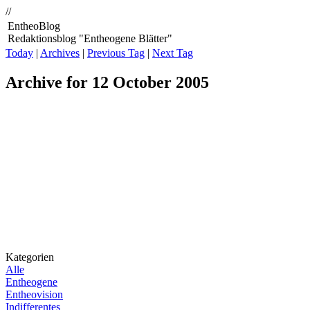
//
EntheoBlog
Redaktionsblog "Entheogene Blätter"
Today
|
Archives
|
Previous Tag
|
Next Tag
Archive for 12 October 2005
Kategorien
Alle
Entheogene
Entheovision
Indifferentes