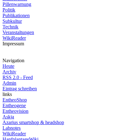
Pillenwarnung
Politik
Publikationen
Subkultur
Technik
Veranstaltungen
WikiReader
Impressum
Navigation
Heute
Archiv
RSS 2.0 - Feed
Admin
Eintrag schreiben
links
EntheoShop
Entheogene
Entheovision
Askja
Azarius smartshop & headshop
Labnotes
WikiReader
HanfplantageWiki