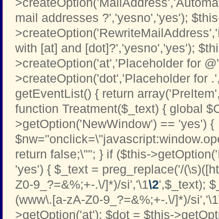
>createOption('MailAddress','Automati
mail addresses ?','yesno','yes'); $this
>createOption('RewriteMailAddress',
with [at] and [dot]?','yesno','yes'); $th
>createOption('at','Placeholder for @','t
>createOption('dot','Placeholder for .','t
getEventList() { return array('PreItem
function Treatment($_text) { global $C
>getOption('NewWindow') == 'yes') {
$nw="onclick=\"javascript:window.open
return false;\""; } if ($this->getOption
'yes') { $_text = preg_replace('/(\s)([htt
Z0-9_?=&%;+-.\/]*)/si','\1
\2
',$_text); 
(www\.[a-zA-Z0-9_?=&%;+-.\/]*)/si','\1
>getOption('at'); $dot = $this->getOptio