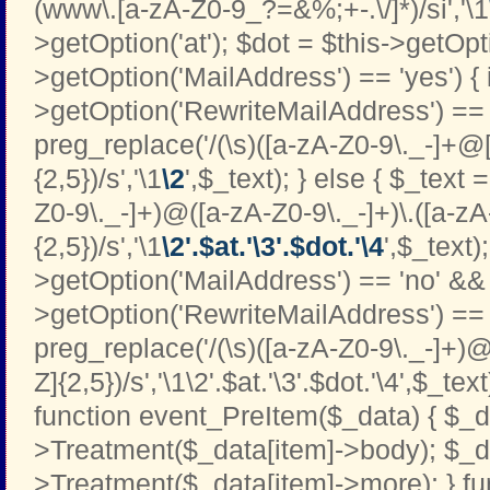
(www\.[a-zA-Z0-9_?=&%;+-.\/]*)/si','\1
>getOption('at'); $dot = $this->getOptio
>getOption('MailAddress') == 'yes') { i
>getOption('RewriteMailAddress') == '
preg_replace('/(\s)([a-zA-Z0-9\._-]+@[
{2,5})/s','\1
\2
',$_text); } else { $_text 
Z0-9\._-]+)@([a-zA-Z0-9\._-]+)\.([a-zA
{2,5})/s','\1
\2'.$at.'\3'.$dot.'\4
',$_text);
>getOption('MailAddress') == 'no' && 
>getOption('RewriteMailAddress') == '
preg_replace('/(\s)([a-zA-Z0-9\._-]+)@
Z]{2,5})/s','\1\2'.$at.'\3'.$dot.'\4',$_text
function event_PreItem($_data) { $_d
>Treatment($_data[item]->body); $_d
>Treatment($_data[item]->more); } fu