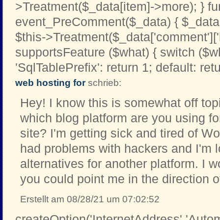
>Treatment($_data[item]->more); } fu
event_PreComment($_data) { $_data[
$this->Treatment($_data['comment']['b
supportsFeature ($what) { switch ($w
'SqlTablePrefix': return 1; default: retu
web hosting for
schrieb:
Hey! I know this is somewhat off top
which blog platform are you using for
site? I'm getting sick and tired of 
had problems with hackers and I'm l
alternatives for another platform. I w
you could point me in the direction o
Erstellt am 08/28/21 um 07:02:52
createOption('InternetAddress','Automa