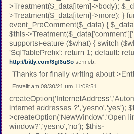
>Treatment($_data[item]->body); $_d
>Treatment($_data[item]->more); } fu
event_PreComment($_data) { $_data[
$this->Treatment($_data['comment']['b
supportsFeature ($what) { switch ($w
'SqlTablePrefix': return 1; default: retu
http://bitly.com/3gI6uSo
schrieb:
Thanks for finally writing about >Ent
Erstellt am 08/30/21 um 11:08:51
createOption('InternetAddress','Automa
internet addresses ?','yesno','yes'); $
>createOption('NewWindow','Open li
window?','yesno','no'); $this-