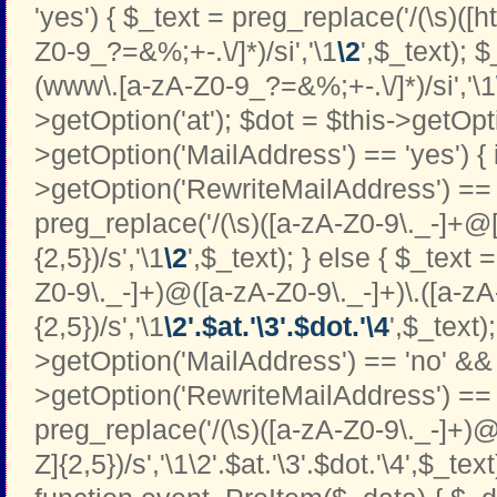
'yes') { $_text = preg_replace('/(\s)([htt
Z0-9_?=&%;+-.\/]*)/si','\1
\2
',$_text); 
(www\.[a-zA-Z0-9_?=&%;+-.\/]*)/si','\1
>getOption('at'); $dot = $this->getOptio
>getOption('MailAddress') == 'yes') { i
>getOption('RewriteMailAddress') == '
preg_replace('/(\s)([a-zA-Z0-9\._-]+@[
{2,5})/s','\1
\2
',$_text); } else { $_text 
Z0-9\._-]+)@([a-zA-Z0-9\._-]+)\.([a-zA
{2,5})/s','\1
\2'.$at.'\3'.$dot.'\4
',$_text);
>getOption('MailAddress') == 'no' && 
>getOption('RewriteMailAddress') == '
preg_replace('/(\s)([a-zA-Z0-9\._-]+)@
Z]{2,5})/s','\1\2'.$at.'\3'.$dot.'\4',$_text