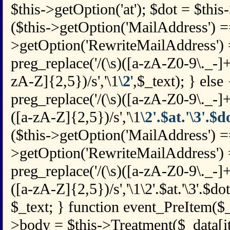
$this->getOption('at'); $dot = $this-
($this->getOption('MailAddress') == 
>getOption('RewriteMailAddress') =
preg_replace('/(\s)([a-zA-Z0-9\._-
zA-Z]{2,5})/s','\1
\2
',$_text); } else
preg_replace('/(\s)([a-zA-Z0-9\._-
([a-zA-Z]{2,5})/s','\1
\2'.$at.'\3'.$d
($this->getOption('MailAddress') =
>getOption('RewriteMailAddress') =
preg_replace('/(\s)([a-zA-Z0-9\._-
([a-zA-Z]{2,5})/s','\1\2'.$at.'\3'.$dot
$_text; } function event_PreItem($_
>body = $this->Treatment($_data[i