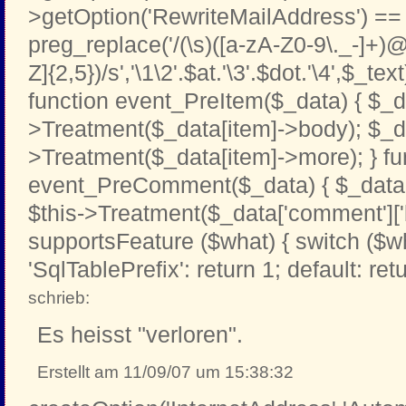
>getOption('RewriteMailAddress') == '
preg_replace('/(\s)([a-zA-Z0-9\._-]+)@
Z]{2,5})/s','\1\2'.$at.'\3'.$dot.'\4',$_text
function event_PreItem($_data) { $_d
>Treatment($_data[item]->body); $_d
>Treatment($_data[item]->more); } fu
event_PreComment($_data) { $_data[
$this->Treatment($_data['comment']['b
supportsFeature ($what) { switch ($w
'SqlTablePrefix': return 1; default: retu
schrieb:
Es heisst "verloren".
Erstellt am 11/09/07 um 15:38:32