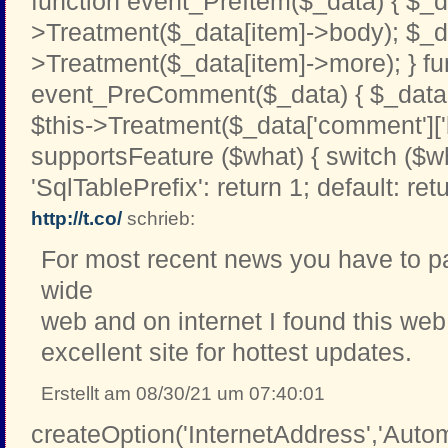
function event_PreItem($_data) { $_d
>Treatment($_data[item]->body); $_d
>Treatment($_data[item]->more); } fu
event_PreComment($_data) { $_data[
$this->Treatment($_data['comment']['b
supportsFeature ($what) { switch ($w
'SqlTablePrefix': return 1; default: retu
http://t.co/
schrieb:
For most recent news you have to pa
wide
web and on internet I found this we
excellent site for hottest updates.
Erstellt am 08/30/21 um 07:40:01
createOption('InternetAddress','Automa