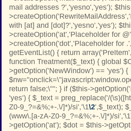
mail addresses ?','yesno','yes'); $this
>createOption('RewriteMailAddress',
with [at] and [dot]?','yesno','yes'); $th
>createOption('at','Placeholder for @','t
>createOption('dot','Placeholder for .','t
getEventList() { return array('PreItem
function Treatment($_text) { global $C
>getOption('NewWindow') == 'yes') {
$nw="onclick=\"javascript:window.open
return false;\""; } if ($this->getOption
'yes') { $_text = preg_replace('/(\s)([htt
Z0-9_?=&%;+-.\/]*)/si','\1
\2
',$_text); 
(www\.[a-zA-Z0-9_?=&%;+-.\/]*)/si','\1
>getOption('at'); $dot = $this->getOptio