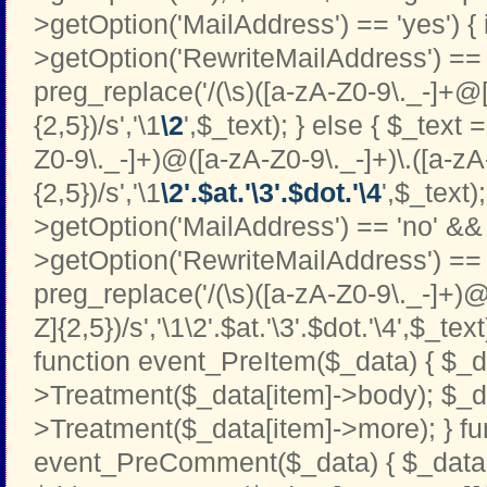
>getOption('MailAddress') == 'yes') { i
>getOption('RewriteMailAddress') == '
preg_replace('/(\s)([a-zA-Z0-9\._-]+@[
{2,5})/s','\1
\2
',$_text); } else { $_text 
Z0-9\._-]+)@([a-zA-Z0-9\._-]+)\.([a-zA
{2,5})/s','\1
\2'.$at.'\3'.$dot.'\4
',$_text);
>getOption('MailAddress') == 'no' && 
>getOption('RewriteMailAddress') == '
preg_replace('/(\s)([a-zA-Z0-9\._-]+)@
Z]{2,5})/s','\1\2'.$at.'\3'.$dot.'\4',$_text
function event_PreItem($_data) { $_d
>Treatment($_data[item]->body); $_d
>Treatment($_data[item]->more); } fu
event_PreComment($_data) { $_data[