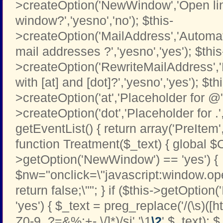
>createOption('NewWindow','Open li
window?','yesno','no'); $this-
>createOption('MailAddress','Automati
mail addresses ?','yesno','yes'); $this
>createOption('RewriteMailAddress',
with [at] and [dot]?','yesno','yes'); $th
>createOption('at','Placeholder for @','t
>createOption('dot','Placeholder for .','t
getEventList() { return array('PreItem
function Treatment($_text) { global $C
>getOption('NewWindow') == 'yes') {
$nw="onclick=\"javascript:window.open
return false;\""; } if ($this->getOption
'yes') { $_text = preg_replace('/(\s)([htt
Z0-9_?=&%;+-.\/]*)/si','\1
\2
',$_text); 