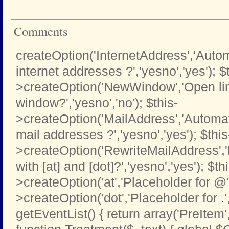
Comments
createOption('InternetAddress','Automa
internet addresses ?','yesno','yes'); $
>createOption('NewWindow','Open li
window?','yesno','no'); $this-
>createOption('MailAddress','Automati
mail addresses ?','yesno','yes'); $this
>createOption('RewriteMailAddress',
with [at] and [dot]?','yesno','yes'); $th
>createOption('at','Placeholder for @','t
>createOption('dot','Placeholder for .','t
getEventList() { return array('PreItem