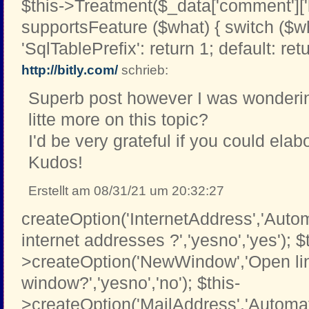
$this->Treatment($_data['comment']['b
supportsFeature ($what) { switch ($w
'SqlTablePrefix': return 1; default: retu
http://bitly.com/
schrieb:
Superb post however I was wondering
litte more on this topic?
I'd be very grateful if you could elabor
Kudos!
Erstellt am 08/31/21 um 20:32:27
createOption('InternetAddress','Automa
internet addresses ?','yesno','yes'); $
>createOption('NewWindow','Open li
window?','yesno','no'); $this-
>createOption('MailAddress','Automati