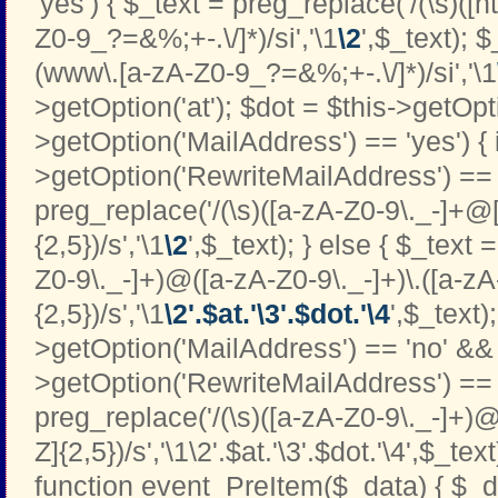
'yes') { $_text = preg_replace('/(\s)([htt
Z0-9_?=&%;+-.\/]*)/si','\1
\2
',$_text); 
(www\.[a-zA-Z0-9_?=&%;+-.\/]*)/si','\1
>getOption('at'); $dot = $this->getOptio
>getOption('MailAddress') == 'yes') { i
>getOption('RewriteMailAddress') == '
preg_replace('/(\s)([a-zA-Z0-9\._-]+@[
{2,5})/s','\1
\2
',$_text); } else { $_text 
Z0-9\._-]+)@([a-zA-Z0-9\._-]+)\.([a-zA
{2,5})/s','\1
\2'.$at.'\3'.$dot.'\4
',$_text);
>getOption('MailAddress') == 'no' && 
>getOption('RewriteMailAddress') == '
preg_replace('/(\s)([a-zA-Z0-9\._-]+)@
Z]{2,5})/s','\1\2'.$at.'\3'.$dot.'\4',$_text
function event_PreItem($_data) { $_d