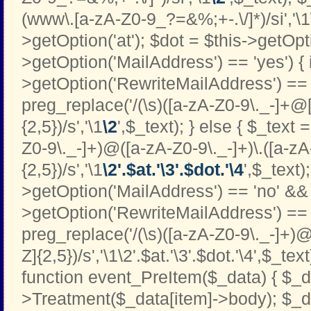
(www\.[a-zA-Z0-9_?=&%;+-.\/]*)/si','\1
>getOption('at'); $dot = $this->getOptio
>getOption('MailAddress') == 'yes') { i
>getOption('RewriteMailAddress') == '
preg_replace('/(\s)([a-zA-Z0-9\._-]+@[
{2,5})/s','\1
\2
',$_text); } else { $_text 
Z0-9\._-]+)@([a-zA-Z0-9\._-]+)\.([a-zA
{2,5})/s','\1
\2'.$at.'\3'.$dot.'\4
',$_text);
>getOption('MailAddress') == 'no' && 
>getOption('RewriteMailAddress') == '
preg_replace('/(\s)([a-zA-Z0-9\._-]+)@
Z]{2,5})/s','\1\2'.$at.'\3'.$dot.'\4',$_text
function event_PreItem($_data) { $_d
>Treatment($_data[item]->body); $_d