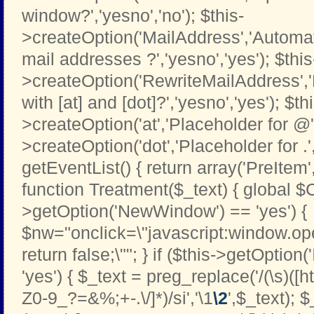
window?','yesno','no'); $this-
>createOption('MailAddress','Automati
mail addresses ?','yesno','yes'); $this
>createOption('RewriteMailAddress',
with [at] and [dot]?','yesno','yes'); $th
>createOption('at','Placeholder for @','t
>createOption('dot','Placeholder for .','t
getEventList() { return array('PreItem
function Treatment($_text) { global $C
>getOption('NewWindow') == 'yes') {
$nw="onclick=\"javascript:window.open
return false;\""; } if ($this->getOption
'yes') { $_text = preg_replace('/(\s)([htt
Z0-9_?=&%;+-.\/]*)/si','\1
\2
',$_text); 