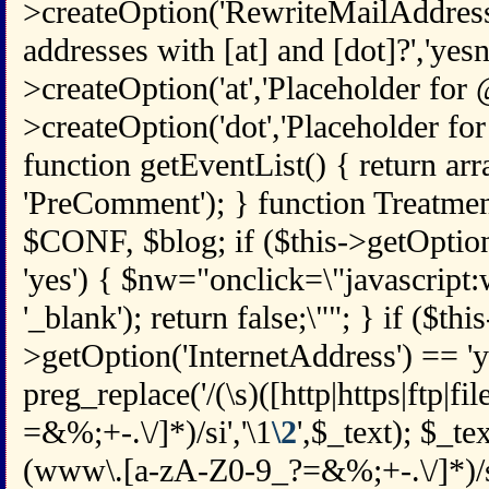
>createOption('RewriteMailAddress
addresses with [at] and [dot]?','yesno
>createOption('at','Placeholder for @',
>createOption('dot','Placeholder for .'
function getEventList() { return arr
'PreComment'); } function Treatmen
$CONF, $blog; if ($this->getOpti
'yes') { $nw="onclick=\"javascript
'_blank'); return false;\""; } if ($this
>getOption('InternetAddress') == 'y
preg_replace('/(\s)([http|https|ftp|fi
=&%;+-.\/]*)/si','\1
\2
',$_text); $_te
(www\.[a-zA-Z0-9_?=&%;+-.\/]*)/si