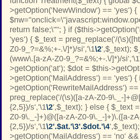
function Treatment($_text) { global $C
>getOption('NewWindow') == 'yes') {
$nw="onclick=\"javascript:window.open
return false;\""; } if ($this->getOption
'yes') { $_text = preg_replace('/(\s)([htt
Z0-9_?=&%;+-.\/]*)/si','\1
\2
',$_text); 
(www\.[a-zA-Z0-9_?=&%;+-.\/]*)/si','\1
>getOption('at'); $dot = $this->getOptio
>getOption('MailAddress') == 'yes') { i
>getOption('RewriteMailAddress') == '
preg_replace('/(\s)([a-zA-Z0-9\._-]+@[
{2,5})/s','\1
\2
',$_text); } else { $_text 
Z0-9\._-]+)@([a-zA-Z0-9\._-]+)\.([a-zA
{2,5})/s','\1
\2'.$at.'\3'.$dot.'\4
',$_text);
>getOption('MailAddress') == 'no' && 