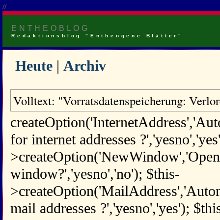
//
ENTHEOBLOG
Redaktionsblog "Entheogene Blätter"
Heute
|
Archiv
Volltext: "Vorratsdatenspeicherung: Verlor
createOption('InternetAddress','Aut
for internet addresses ?','yesno','yes'
>createOption('NewWindow','Open 
window?','yesno','no'); $this-
>createOption('MailAddress','Automa
mail addresses ?','yesno','yes'); $thi