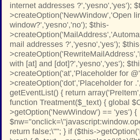
internet addresses ?','yesno','yes'); $
>createOption('NewWindow','Open li
window?','yesno','no'); $this-
>createOption('MailAddress','Automati
mail addresses ?','yesno','yes'); $this
>createOption('RewriteMailAddress',
with [at] and [dot]?','yesno','yes'); $th
>createOption('at','Placeholder for @','t
>createOption('dot','Placeholder for .','t
getEventList() { return array('PreItem
function Treatment($_text) { global $C
>getOption('NewWindow') == 'yes') {
$nw="onclick=\"javascript:window.open
return false;\""; } if ($this->getOption