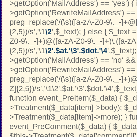
>getOption('MailAddress') == 'yes') { i
>getOption('RewriteMailAddress') == '
preg_replace('/(\s)([a-zA-Z0-9\._-]+@[
{2,5})/s','\1
\2
',$_text); } else { $_text 
Z0-9\._-]+)@([a-zA-Z0-9\._-]+)\.([a-zA
{2,5})/s','\1
\2'.$at.'\3'.$dot.'\4
',$_text);
>getOption('MailAddress') == 'no' && 
>getOption('RewriteMailAddress') == '
preg_replace('/(\s)([a-zA-Z0-9\._-]+)@
Z]{2,5})/s','\1\2'.$at.'\3'.$dot.'\4',$_text
function event_PreItem($_data) { $_d
>Treatment($_data[item]->body); $_d
>Treatment($_data[item]->more); } fu
event_PreComment($_data) { $_data[
$this->Treatment($_data['comment']['b