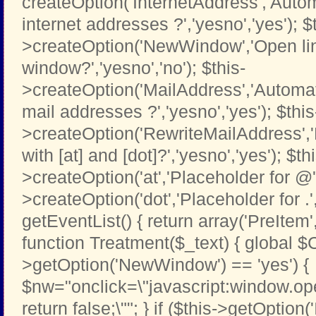
createOption('InternetAddress','Automa
internet addresses ?','yesno','yes'); $
>createOption('NewWindow','Open li
window?','yesno','no'); $this-
>createOption('MailAddress','Automati
mail addresses ?','yesno','yes'); $this
>createOption('RewriteMailAddress',
with [at] and [dot]?','yesno','yes'); $th
>createOption('at','Placeholder for @','t
>createOption('dot','Placeholder for .','t
getEventList() { return array('PreItem
function Treatment($_text) { global $C
>getOption('NewWindow') == 'yes') {
$nw="onclick=\"javascript:window.open
return false;\""; } if ($this->getOption