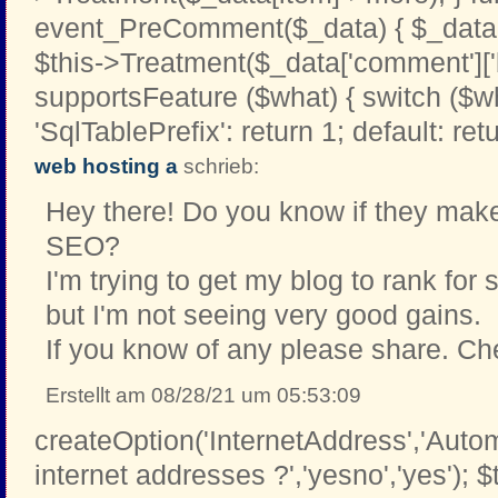
event_PreComment($_data) { $_data[
$this->Treatment($_data['comment']['b
supportsFeature ($what) { switch ($w
'SqlTablePrefix': return 1; default: retu
web hosting a
schrieb:
Hey there! Do you know if they make
SEO?
I'm trying to get my blog to rank fo
but I'm not seeing very good gains.
If you know of any please share. Ch
Erstellt am 08/28/21 um 05:53:09
createOption('InternetAddress','Automa
internet addresses ?','yesno','yes'); $