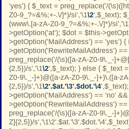
'yes') { $_text = preg_replace('/(\s)([htt
Z0-9_?=&%;+-.\/]*)/si','\1
\2
',$_text); 
(www\.[a-zA-Z0-9_?=&%;+-.\/]*)/si','\1
>getOption('at'); $dot = $this->getOptio
>getOption('MailAddress') == 'yes') { i
>getOption('RewriteMailAddress') == '
preg_replace('/(\s)([a-zA-Z0-9\._-]+@[
{2,5})/s','\1
\2
',$_text); } else { $_text 
Z0-9\._-]+)@([a-zA-Z0-9\._-]+)\.([a-zA
{2,5})/s','\1
\2'.$at.'\3'.$dot.'\4
',$_text);
>getOption('MailAddress') == 'no' && 
>getOption('RewriteMailAddress') == '
preg_replace('/(\s)([a-zA-Z0-9\._-]+)@
Z]{2,5})/s','\1\2'.$at.'\3'.$dot.'\4',$_text