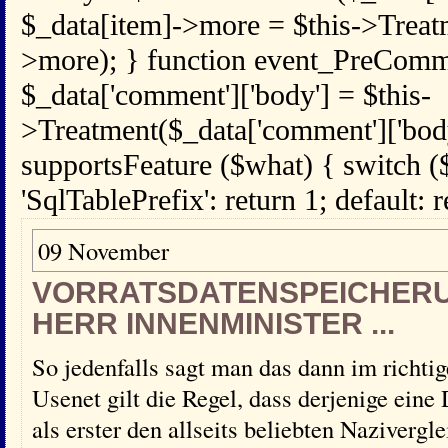
$_data[item]->more = $this->Treat
>more); } function event_PreComm
$_data['comment']['body'] = $this-
>Treatment($_data['comment']['body
supportsFeature ($what) { switch (
'SqlTablePrefix': return 1; default: r
09 November
VORRATSDATENSPEICHERU
HERR INNENMINISTER ...
So jedenfalls sagt man das dann im richti
Usenet gilt die Regel, dass derjenige eine 
als erster den allseits beliebten Naziverg