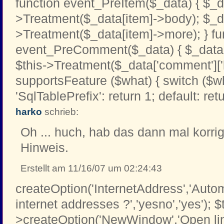
function event_PreItem($_data) { $_d
>Treatment($_data[item]->body); $_d
>Treatment($_data[item]->more); } fu
event_PreComment($_data) { $_data[
$this->Treatment($_data['comment']['b
supportsFeature ($what) { switch ($w
'SqlTablePrefix': return 1; default: retu
harko
schrieb:
Oh ... huch, hab das dann mal korrig
Hinweis.
Erstellt am 11/16/07 um 02:24:43
createOption('InternetAddress','Automa
internet addresses ?','yesno','yes'); $
>createOption('NewWindow','Open li