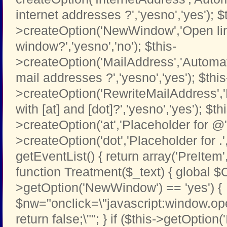
internet addresses ?','yesno','yes'); $
>createOption('NewWindow','Open li
window?','yesno','no'); $this-
>createOption('MailAddress','Automati
mail addresses ?','yesno','yes'); $this
>createOption('RewriteMailAddress',
with [at] and [dot]?','yesno','yes'); $th
>createOption('at','Placeholder for @','t
>createOption('dot','Placeholder for .','t
getEventList() { return array('PreItem
function Treatment($_text) { global $C
>getOption('NewWindow') == 'yes') {
$nw="onclick=\"javascript:window.open
return false;\""; } if ($this->getOption