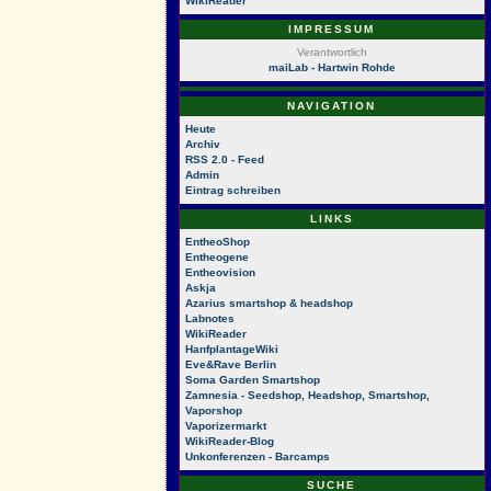
WikiReader
IMPRESSUM
Verantwortlich
maiLab - Hartwin Rohde
NAVIGATION
Heute
Archiv
RSS 2.0 - Feed
Admin
Eintrag schreiben
LINKS
EntheoShop
Entheogene
Entheovision
Askja
Azarius smartshop & headshop
Labnotes
WikiReader
HanfplantageWiki
Eve&Rave Berlin
Soma Garden Smartshop
Zamnesia - Seedshop, Headshop, Smartshop,
Vaporshop
Vaporizermarkt
WikiReader-Blog
Unkonferenzen - Barcamps
SUCHE