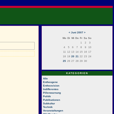
<
Juni 2007
>
Mo
Di
Mi
Do
Fr
Sa
So
1
2
3
4
5
6
7
8
9
10
11
12
13
14
15
16
17
18
19
20
21
22
23
24
25
26
27
28
29
30
KATEGORIEN
Alle
Entheogene
Entheovision
Indifferentes
Pillenwarnung
Politik
Publikationen
Subkultur
Technik
Veranstaltungen