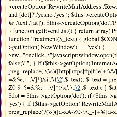
>createOption('RewriteMailAddress','Rewri
and [dot]?','yesno','yes'); $this->createOpti
@','text','[at]'); $this->createOption('dot','Pl
} function getEventList() { return array('
function Treatment($_text) { global $CONF
>getOption('NewWindow') == 'yes') {
$nw="onclick=\"javascript:window.open(this
false;\""; } if ($this->getOption('InternetA
preg_replace('/(\s)([http|https|ftp|file]+:\/
=&%;+-.\/]*)/si','\1
\2
',$_text); $_text = p
Z0-9_?=&%;+-.\/]*)/si','\1
\2
',$_text); } $a
$dot = $this->getOption('dot'); if ($this-
'yes') { if ($this->getOption('RewriteMailA
preg_replace('/(\s)([a-zA-Z0-9\._-]+@[a-z