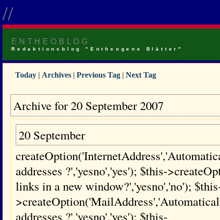
//
ENTHEOBLOG
Redaktionsblog "Entheogene Blätter"
Today
|
Archives
|
Previous Tag
|
Next Tag
Archive for 20 September 2007
20 September
createOption('InternetAddress','Automatical
addresses ?','yesno','yes'); $this->creat
links in a new window?','yesno','no'); $this
>createOption('MailAddress','Automaticall
addresses ?','yesno','yes'); $this-