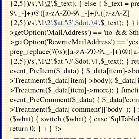
{2,5})/s','\1
\2
',$_text); } else { $_text = p
9\._-]+)@([a-zA-Z0-9\._-]+)\.([a-zA-Z]
{2,5})/s','\1
\2'.$at.'\3'.$dot.'\4
',$_text); } } 
>getOption('MailAddress') == 'no' && $th
>getOption('RewriteMailAddress') == 'yes'
preg_replace('/(\s)([a-zA-Z0-9\._-]+)@([a
{2,5})/s','\1\2'.$at.'\3'.$dot.'\4',$_text); } 
event_PreItem($_data) { $_data[item]->bo
>Treatment($_data[item]->body); $_data[
>Treatment($_data[item]->more); } funct
event_PreComment($_data) { $_data['comme
>Treatment($_data['comment']['body']); } 
($what) { switch ($what) { case 'SqlTablePr
return 0; } } } ?>