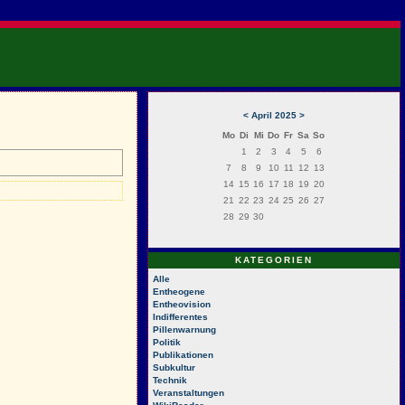
<
April 2025
>
Mo
Di
Mi
Do
Fr
Sa
So
1
2
3
4
5
6
7
8
9
10
11
12
13
14
15
16
17
18
19
20
21
22
23
24
25
26
27
28
29
30
KATEGORIEN
Alle
Entheogene
Entheovision
Indifferentes
Pillenwarnung
Politik
Publikationen
Subkultur
Technik
Veranstaltungen