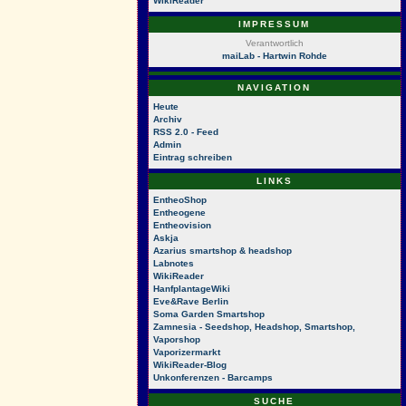
WikiReader
IMPRESSUM
Verantwortlich
maiLab - Hartwin Rohde
NAVIGATION
Heute
Archiv
RSS 2.0 - Feed
Admin
Eintrag schreiben
LINKS
EntheoShop
Entheogene
Entheovision
Askja
Azarius smartshop & headshop
Labnotes
WikiReader
HanfplantageWiki
Eve&Rave Berlin
Soma Garden Smartshop
Zamnesia - Seedshop, Headshop, Smartshop,
Vaporshop
Vaporizermarkt
WikiReader-Blog
Unkonferenzen - Barcamps
SUCHE