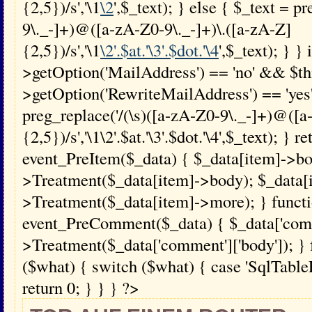
{2,5})/s','\1
\2
',$_text); } else { $_text = p
9\._-]+)@([a-zA-Z0-9\._-]+)\.([a-zA-Z]
{2,5})/s','\1
\2'.$at.'\3'.$dot.'\4
',$_text); } } 
>getOption('MailAddress') == 'no' && $th
>getOption('RewriteMailAddress') == 'yes'
preg_replace('/(\s)([a-zA-Z0-9\._-]+)@([a
{2,5})/s','\1\2'.$at.'\3'.$dot.'\4',$_text); } 
event_PreItem($_data) { $_data[item]->bo
>Treatment($_data[item]->body); $_data[
>Treatment($_data[item]->more); } funct
event_PreComment($_data) { $_data['comme
>Treatment($_data['comment']['body']); } 
($what) { switch ($what) { case 'SqlTablePr
return 0; } } } ?>