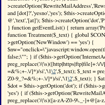
>createOption('RewriteMailAddress','Rewri
and [dot]?','yesno','yes'); $this->createOpti
@','text','[at]'); $this->createOption('dot','Pl
} function getEventList() { return array('
function Treatment($_text) { global $CONF
>getOption('NewWindow') == 'yes') {
$nw="onclick=\"javascript:window.open(this
false;\""; } if ($this->getOption('InternetA
preg_replace('/(\s)([http|https|ftp|file]+:\/
=&%;+-.\/]*)/si','\1
\2
',$_text); $_text = p
Z0-9_?=&%;+-.\/]*)/si','\1
\2
',$_text); } $a
$dot = $this->getOption('dot'); if ($this-
'yes') { if ($this->getOption('RewriteMailA
preg_replace('/(\s)([a-zA-Z0-9\._-]+@[a-z