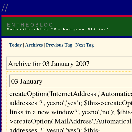
//
ENTHEOBLOG
Redaktionsblog "Entheogene Blätter"
Today
|
Archives
|
Previous Tag
|
Next Tag
Archive for 03 January 2007
03 January
createOption('InternetAddress','Automatical
addresses ?','yesno','yes'); $this->creat
links in a new window?','yesno','no'); $this
>createOption('MailAddress','Automaticall
addresses ?','yesno','yes'); $this-